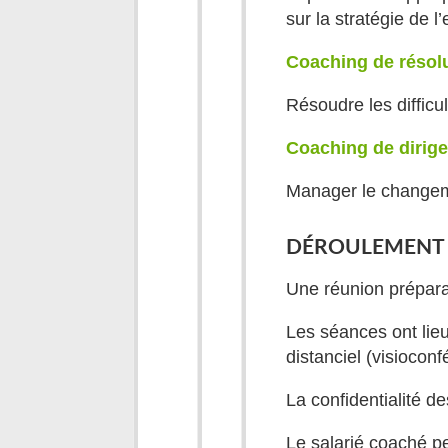
sur la stratégie de l
Coaching
de
résol
Résoudre les difficul
Coaching
de
dirig
Manager le changemen
DÉROULEMENT 
Une réunion prépara
Les séances ont lie
distanciel (visiocon
La confidentialité d
Le salarié coaché pe