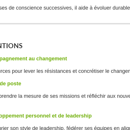
ises de conscience successives, il aide à évoluer durabl
NTIONS
pagnement
au
changement
rces pour lever les résistances et concrétiser le chang
 de poste
, prendre la mesure de ses missions et réfléchir aux nouv
loppement
personnel
et
de
leadership
rier son style de leadership, fédérer ses équipes en ali