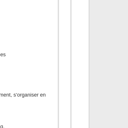
des
ment, s’organiser en
ng.